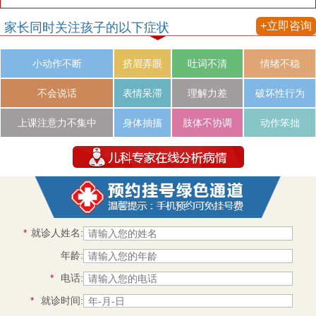
+立即咨询
家长同时关注孩子的以下症状
小动作不断
挤眉弄眼
吐词不清
情绪不稳
不会说话
表情呆滞
理解力差
破坏性行为
上课注意力不集中
身体抽搐
肢体不协调
动作笨拙
*
就诊人姓名:
年龄:
*
电话:
*
就诊时间: